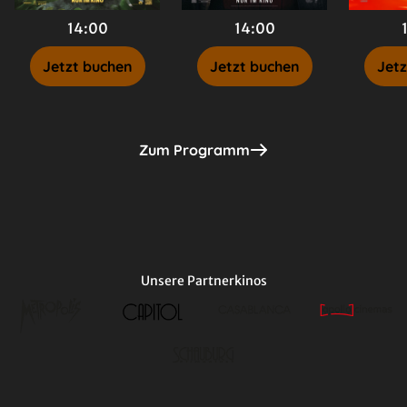
14:00
14:00
Jetzt buchen
Jetzt buchen
Jetz
Zum Programm
Unsere Partnerkinos