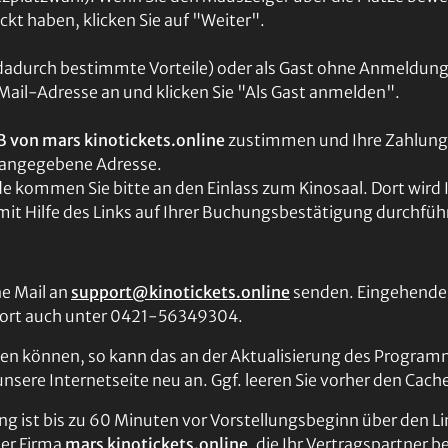
kt haben, klicken Sie auf "Weiter".
n dadurch bestimmte Vorteile) oder als Gast ohne Anmeldung 
-Mail-Adresse an und klicken Sie "Als Gast anmelden".
 von mars kinotickets.online
zustimmen und Ihre Zahlung
n angegebene Adresse.
kommen Sie bitte an den Einlass zum Kinosaal. Dort wird 
mit Hilfe des Links auf Ihrer Buchungsbestätigung durchfüh
ne Mail an
support@kinotickets.online
senden. Eingehende 
pport auch unter 0421-56349304.
hlen können, so kann das an der Aktualisierung des Program
sere Internetseite neu an. Ggf. leeren Sie vorher den Cach
g ist bis zu 60 Minuten vor Vorstellungsbeginn über den Li
der Firma
mars kinotickets.online
, die Ihr Vertragspartner b