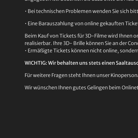
• Bei technischen Problemen wenden Sie sich b
• Eine Barauszahlung von online gekauften Ticket
Beim Kauf von Tickets für 3D-Filme wird Ihnen o
realisierbar. Ihre 3D- Brille können Sie an der C
• Ermäßigte Tickets können nicht online, sonder
WICHTIG: Wir behalten uns stets einen Saaltausch
Für weitere Fragen steht Ihnen unser Kinoperson
Wir wünschen Ihnen gutes Gelingen beim Onlineti