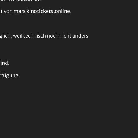
kt von
mars kinotickets.online
.
ich, weil technisch noch nicht anders
sind.
erfügung.