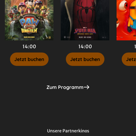
14:00
14:00
Jetzt buchen
Jetzt buchen
Jetz
Zum Programm
Unsere Partnerkinos